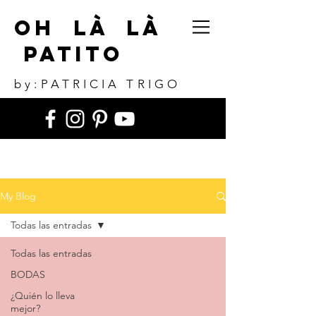
Oh Là Là
Patito
by:PATRICIA TRIGO
My Blog
Todas las entradas
Todas las entradas
BODAS
¿Quién lo lleva
mejor?