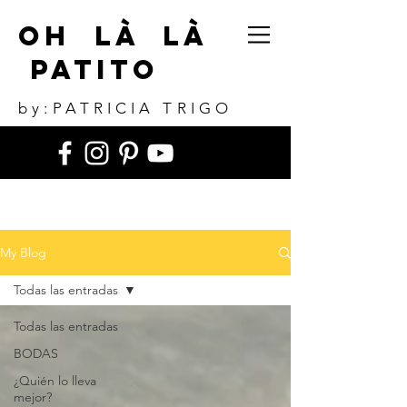
Oh Là Là
Patito
by:PATRICIA TRIGO
My Blog
Todas las entradas
Todas las entradas
BODAS
¿Quién lo lleva
mejor?