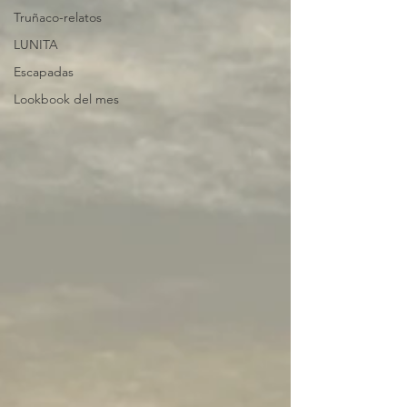
Truñaco-relatos
LUNITA
Escapadas
Lookbook del mes