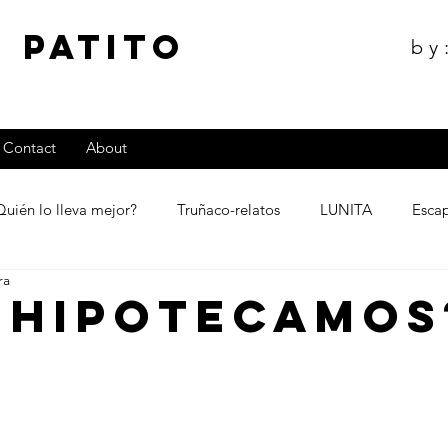
 Patito
by
Contact
About
Quién lo lleva mejor?
Truñaco-relatos
LUNITA
Esca
ra
 HIPOTECAMOS