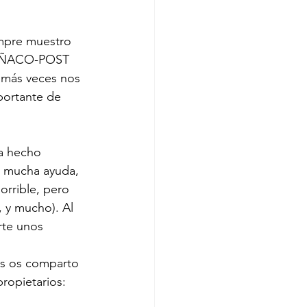
empre muestro 
TRUÑACO-POST 
 más veces nos 
portante de 
a hecho 
o mucha ayuda, 
rrible, pero 
 y mucho). Al 
rte unos 
os os comparto 
propietarios: