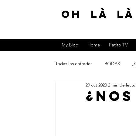
Oh Là Là
My Blog
Home
Patito TV
Todas las entradas
BODAS
¿
29 oct 2020
2 min de lectu
Lookbook del mes
¿NOS