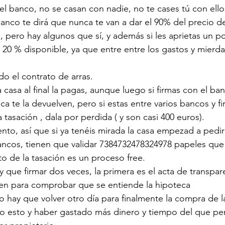
el banco, no se casan con nadie, no te cases tú con ello
 banco te dirá que nunca te van a dar el 90% del precio d
, pero hay algunos que sí, y además si les aprietas un po
20 % disponible, ya que entre entre los gastos y mierda
do el contrato de arras.
a casa al final la pagas, aunque luego si firmas con el b
eca te la devuelven, pero si estas entre varios bancos y f
a tasación , dala por perdida ( y son casi 400 euros).
nto, así que si ya tenéis mirada la casa empezad a pedir
ancos, tienen que validar 7384732478324978 papeles que 
o de la tasación es un proceso free.
y que firmar dos veces, la primera es el acta de transpa
n para comprobar que se entiende la hipoteca
o hay que volver otro día para finalmente la compra de l
 esto y haber gastado más dinero y tiempo del que pen