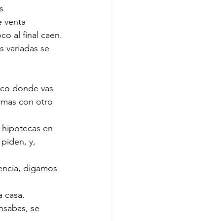
s
e venta 
co al final caen.
s variadas se 
anco donde vas 
irmas con otro 
 hipotecas en 
piden, y,  
rencia, digamos 
a casa.
sabas, se 