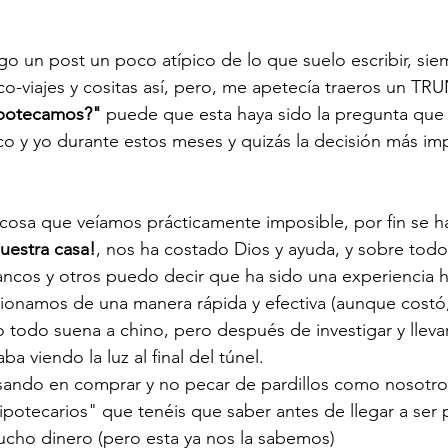
igo un post un poco atípico de lo que suelo escribir, si
aco-viajes y cositas así, pero, me apetecía traeros un 
potecamos?"
 puede que esta haya sido la pregunta que
o y yo durante estos meses y quizás la decisión más im
 cosa que veíamos prácticamente imposible, por fin se h
uestra casa!
, nos ha costado Dios y ayuda, y sobre tod
ncos y otros puedo decir que ha sido una experiencia ho
ionamos de una manera rápida y efectiva (aunque costó,
o todo suena a chino, pero después de investigar y lleva
a viendo la luz al final del túnel.
ensando en comprar y no pecar de pardillos como nosotr
ipotecarios" que tenéis que saber antes de llegar a ser 
ucho dinero (pero esta ya nos la sabemos)