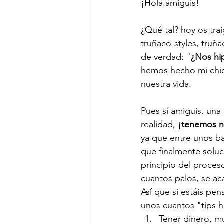
¡Hola amiguis!
¿Qué tal? hoy os tra
truñaco-styles, truñ
de verdad: "
¿Nos hi
hemos hecho mi chic
nuestra vida.
Pues sí amiguis, una
realidad, 
¡tenemos n
ya que entre unos ba
que finalmente soluc
principio del proces
cuantos palos, se acab
Así que si estáis p
unos cuantos "tips h
Tener dinero, m