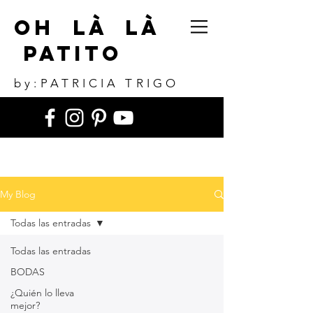
Oh Là Là
Patito
by:PATRICIA TRIGO
My Blog
Todas las entradas
Todas las entradas
BODAS
¿Quién lo lleva
mejor?