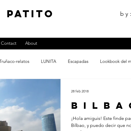
 Patito
by
Contact
About
Truñaco-relatos
LUNITA
Escapadas
Lookbook del 
28 feb 2018
B I L B A
¡Hola amiguis! Este finde p
Bilbao, y puedo decir que n