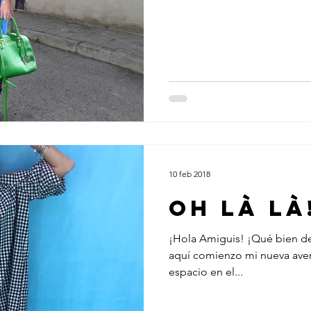
10 feb 2018
OH Là Là
¡Hola Amiguis! ¡Qué bien d
aquí comienzo mi nueva aven
espacio en el...