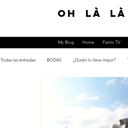
Oh Là Là
My Blog
Home
Patito TV
Todas las entradas
BODAS
¿Quién lo lleva mejor?