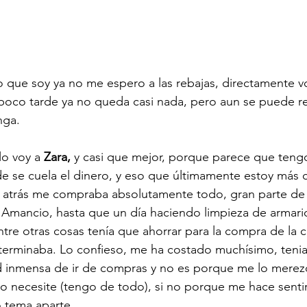
que soy ya no me espero a las rebajas, directamente vo
poco tarde ya no queda casi nada, pero aun se puede re
nga.
lo voy a 
Zara,
 y casi que mejor, porque parece que teng
e se cuela el dinero, y eso que últimamente estoy más 
o atrás me compraba absolutamente todo, gran parte de
r Amancio, hasta que un día haciendo limpieza de armari
ntre otras cosas tenía que ahorrar para la compra de la c
terminaba. Lo confieso, me ha costado muchísimo, tenia
 inmensa de ir de compras y no es porque me lo merezc
lo necesite (tengo de todo), si no porque me hace sentir
o tema aparte.