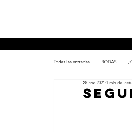
Oh Là Là
My Blog
Home
Patito TV
Todas las entradas
BODAS
¿
28 ene 2021
1 min de lect
Lookbook del mes
SEGU