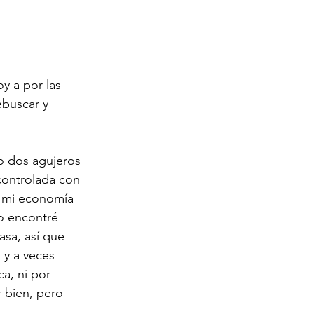
y a por las 
buscar y 
o dos agujeros 
controlada con 
 mi economía 
o encontré 
asa, así que 
 y a veces 
a, ni por 
 bien, pero 