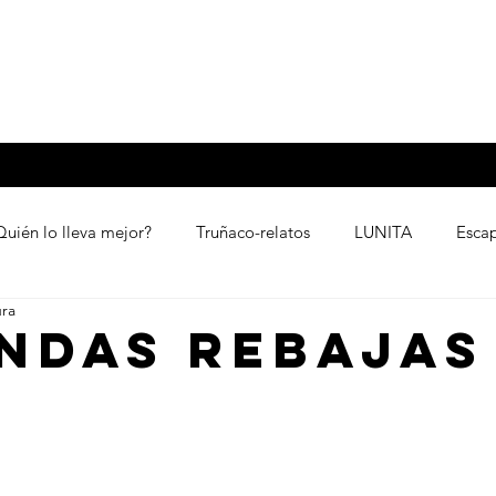
 Patito
by
Contact
About
Quién lo lleva mejor?
Truñaco-relatos
LUNITA
Esca
ura
NDAS REBAJAS