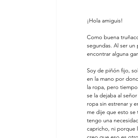
¡Hola amiguis!
Como buena truñaco 
segundas. Al ser un 
encontrar alguna ga
Soy de piñón fijo, so
en la mano por dond
la ropa, pero tiemp
se la dejaba al seño
ropa sin estrenar y e
me dije que esto se 
tengo una necesidad
capricho, ni porque 
creo que eso es otr