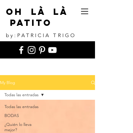
Oh Là Là
Patito
by:PATRICIA TRIGO
My Blog
Todas las entradas
Todas las entradas
BODAS
¿Quién lo lleva
mejor?