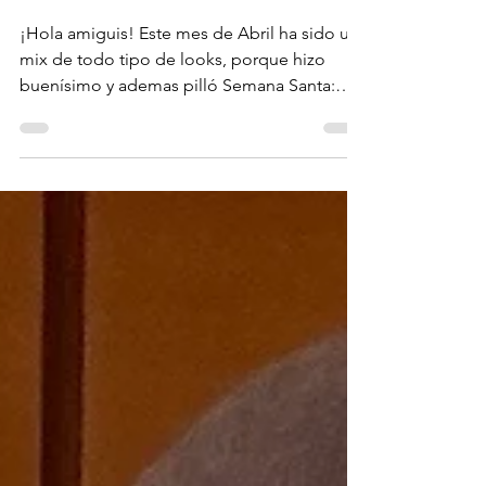
Abril
¡Hola amiguis! Este mes de Abril ha sido un
mix de todo tipo de looks, porque hizo
buenísimo y ademas pilló Semana Santa:
Pantalón: Zara Body: Zara (Old) Sandalias:
Camper (old) Lo que suelo hacer cuando
estoy en Ayamonte es ir sin falta a mi pelu
de confianza, de verdad que no entiendo
como en Madrid las peluquerías son tan
caras, por eso, siempre aprovecho a ir
cuando estoy aqui, y, esta vez me hice un
cambio de "looookin", me puse más rubia y
me corte una especie de flequ